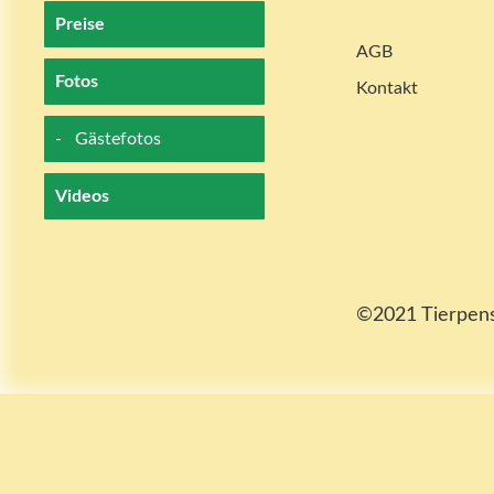
Preise
AGB
Fotos
Kontakt
Gästefotos
Videos
©2021 Tierpensi